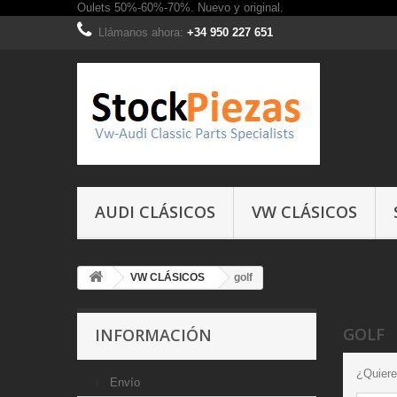
Oulets 50%-60%-70%. Nuevo y original.
Llámanos ahora:
+34 950 227 651
AUDI CLÁSICOS
VW CLÁSICOS
VW CLÁSICOS
golf
GOLF
INFORMACIÓN
¿Quiere
Envío