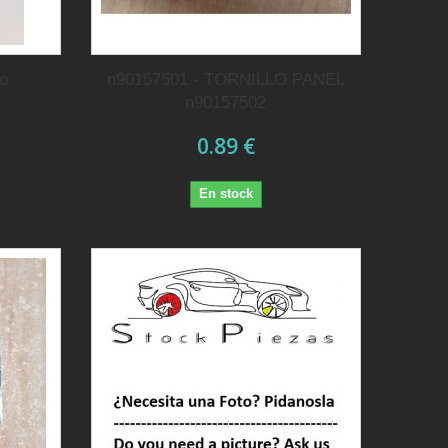
o
n90157501 - TORNILLO PANEL
n90157502
0.89 €
En stock