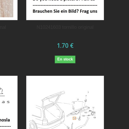
nal
N10241603 tornillo original
1.70 €
En stock