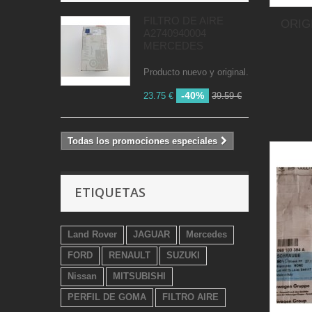
FILTRO DE AIRE
ORIG
A2740940004
MERCEDES
Producto nuevo y original.
-40%
23.75 €
39.59 €
Todas los promociones especiales
ETIQUETAS
Land Rover
JAGUAR
Mercedes
FORD
RENAULT
SUZUKI
Nissan
MITSUBISHI
PERFIL DE GOMA
FILTRO AIRE