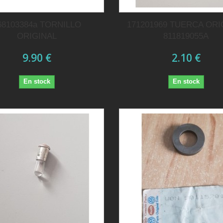
68103384a TORNILLO
171201969 TUERCA ORI
ORIGINAL
811819055A
9.90 €
2.10 €
En stock
En stock