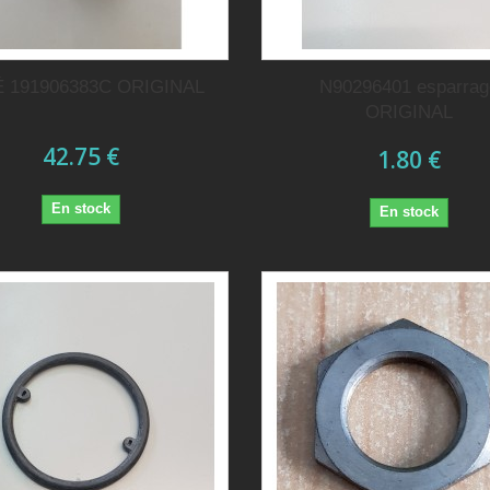
 191906383C ORIGINAL
N90296401 esparrag
ORIGINAL
42.75 €
1.80 €
En stock
En stock