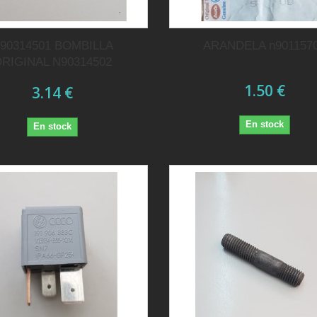
90314501 BOMBILLA
ARANDELA n901157
RIGINAL N90314502
1.50 €
3.14 €
En stock
En stock