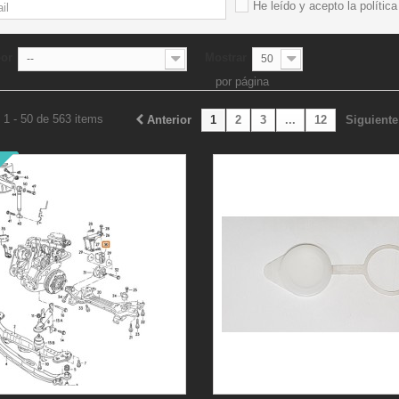
He leído y acepto la
polític
por
Mostrar
--
50
por página
 1 - 50 de 563 items
Anterior
1
2
3
...
12
Siguiente