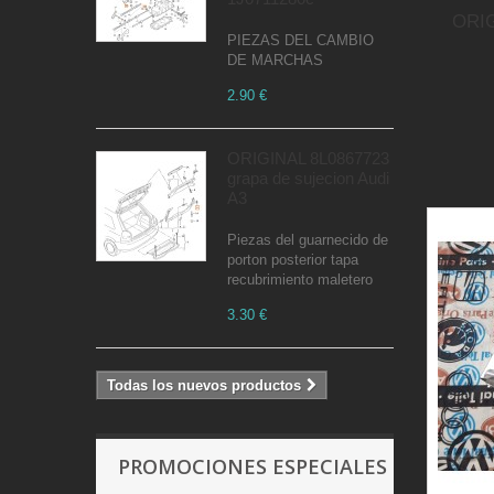
ORIG
PIEZAS DEL CAMBIO
DE MARCHAS
2.90 €
ORIGINAL 8L0867723
grapa de sujecion Audi
A3
Piezas del guarnecido de
porton posterior tapa
recubrimiento maletero
3.30 €
Todas los nuevos productos
PROMOCIONES ESPECIALES