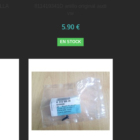
ELLA
811419341D anillo original audi
vw
5.90 €
EN STOCK