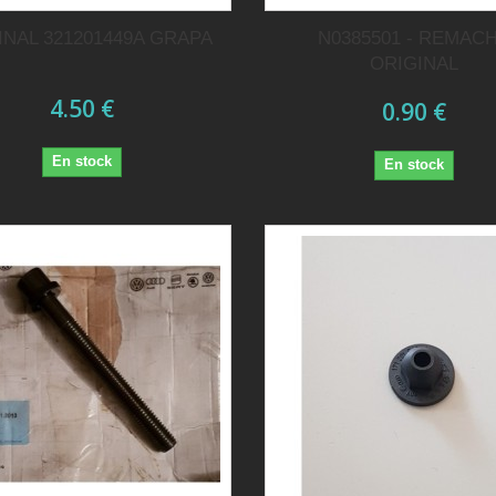
INAL 321201449A GRAPA
N0385501 - REMAC
ORIGINAL
4.50 €
0.90 €
En stock
En stock