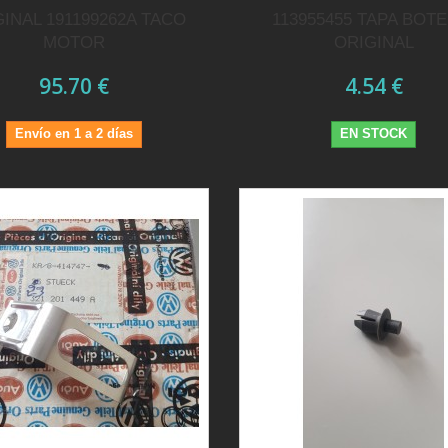
INAL 191199262A TACO
113955455 TAPA BOT
MOTOR
ORIGINAL
95.70 €
4.54 €
Envío en 1 a 2 días
EN STOCK