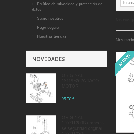
Política de privacidad y protección de
datos
Sobre nosotros
Ordenar 
Pago seguro
Nuestras tiendas
Mostrando
NUEVO
NOVEDADES
ORIGINAL
191199262A TACO
MOTOR
95.70 €
ORIGINAL
1J0711280B arandela
se seguridad original
1J0711280c