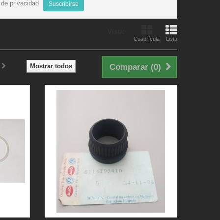
a de privacidad
Suscribirse
Vista:
Cuadrícula
Lista
Mostrar todos
Comparar (
0
)