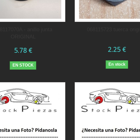
8117070A - anillo junta
068115723 tuerca origi
ORIGINAL
2.25 €
5.78 €
En stock
EN STOCK