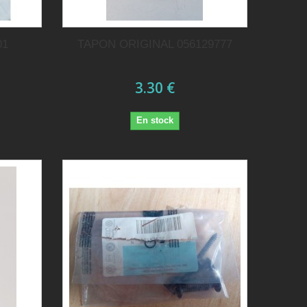
01
TAPON ORIGINAL 056129777
3.30 €
En stock