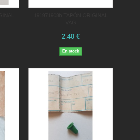
GINAL
191971908b TAPÓN ORIGINAL
VAG
2.40 €
En stock