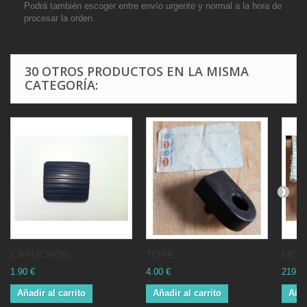
Podrá también escoger entre envío urgente y normal a la hora de
procesar la orden.
30 OTROS PRODUCTOS EN LA MISMA
CATEGORÍA:
CAPUCHON...
TOPE...
MOTO
1.90 €
4.00 €
219.3
Añadir al carrito
Añadir al carrito
Añad