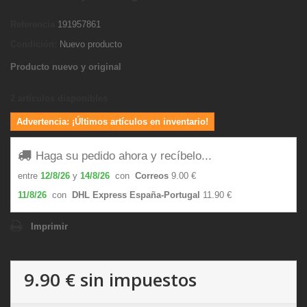
Referencia
191957861
Condición:
Nuevo producto
Producto nuevo y original
2
artículos disponibles
Advertencia: ¡Últimos artículos en inventario!
Haga su pedido ahora y recíbelo...
entre
12/8/26
y
14/8/26
con
Correos
9.00 €
11/8/26
con
DHL Express España-Portugal
11.90 €
Imprimir
9.90 €
sin impuestos