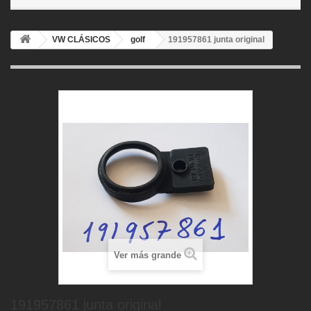
VW CLÁSICOS
golf
191957861 junta original
Ver más grande
191957861 junta original