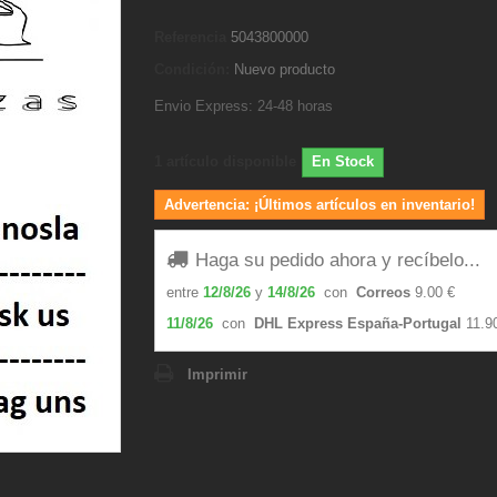
Referencia
5043800000
Condición:
Nuevo producto
Envio Express: 24-48 horas
1
artículo disponible
En Stock
Advertencia: ¡Últimos artículos en inventario!
Haga su pedido ahora y recíbelo...
entre
12/8/26
y
14/8/26
con
Correos
9.00 €
11/8/26
con
DHL Express España-Portugal
11.9
Imprimir