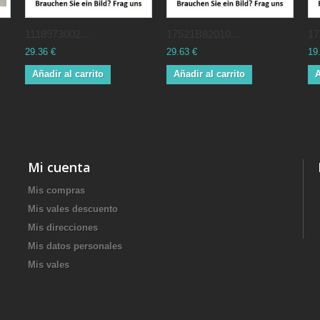
1118973002...
17521B82010...
17
29.36 €
29.63 €
19
Añadir al carrito
Añadir al carrito
A
Mi cuenta
Mis compras
Mis vales descuento
Mis direcciones
Mis datos personales
Mis vales