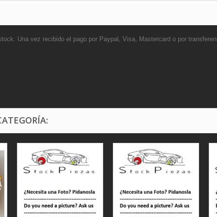
stock. Una vez recibido el pago por Paypal, Visa, Mastercard o por transfere
CATEGORÍA: