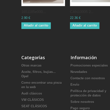
1651185e000...
CAN10005 2...
2.90 €
22.36 €
Añadir al carrito
Añadir al carrito
Categorías
Información
Otras marcas
Promociones especiales
Aceite, filtros, bujias...
Novedades
Opel
Contacte con nosotros
Como encontrar una pieza
Envío
en la web
Política de privacidad y
Audi clásicos
protección de datos
VW CLÁSICOS
Sobre nosotros
SEAT CLÁSICOS
Pago seguro