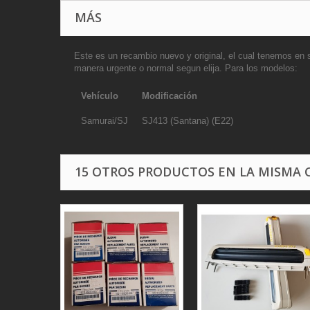
MÁS
Este es un recambio nuevo y original, el cual tenemos en 
manera urgente o normal segun elija. Para los modelos:
Vehículo
Моdificación
Samurai/SJ
SJ413 (Santana) (E22)
15 OTROS PRODUCTOS EN LA MISMA 